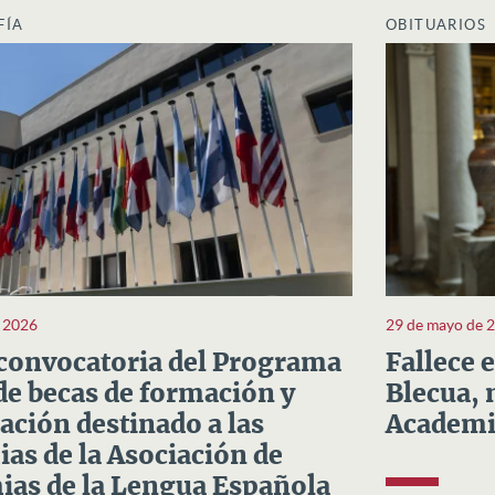
FÍA
OBITUARIOS
e 2026
29 de mayo de 
convocatoria del Programa
Fallece 
e becas de formación y
Blecua, 
ación destinado a las
Academi
as de la Asociación de
as de la Lengua Española