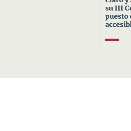
Claro y
su III 
puesto 
accesibl