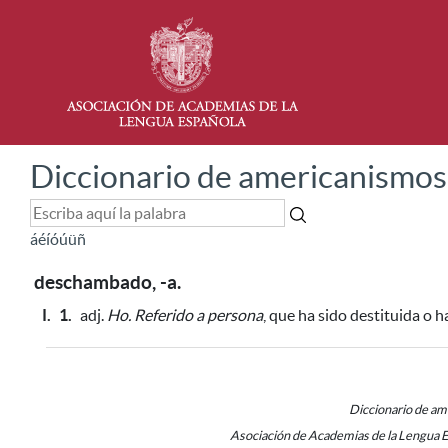
Diccionario de americanismos
á
é
í
ó
ú
ü
ñ
deschambado, -a.
I.
1.
adj.
Ho.
Referido a persona
, que ha sido destituida o 
Diccionario de a
Asociación de Academias de la Lengua 