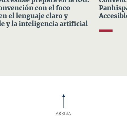
 Accesible prepara en la RAE
Convenci
Convención con el foco
Panhispá
en el lenguaje claro y
Accesibl
e y la inteligencia artificial
ARRIBA