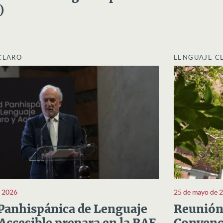
)
CLARO
LENGUAJE C
e 2026
25 de mayo de 
Panhispánica de Lenguaje
Reunión 