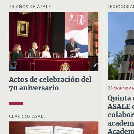
70 AÑOS DE ASALE
LEXICOGRA
Actos de celebración del
70 aniversario
23 de junio d
Quinta 
ASALE d
colabor
CLÁSICOS ASALE
academi
Academi