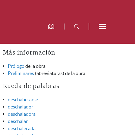
Más información
Prólogo
de la obra
Preliminares
(abreviaturas) de la obra
Rueda de palabras
deschabetarse
deschalador
deschaladora
deschalar
deschalecada