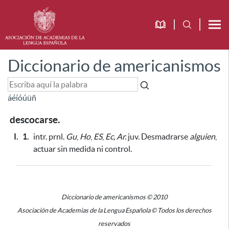
Diccionario de americanismos
á
é
í
ó
ú
ü
ñ
descocarse.
I.
1.
intr. prnl.
Gu
,
Ho
,
ES
,
Ec, Ar.
juv. Desmadrarse
alguien
,
actuar sin medida ni control.
Diccionario de americanismos © 2010
Asociación de Academias de la Lengua Española © Todos los derechos
reservados