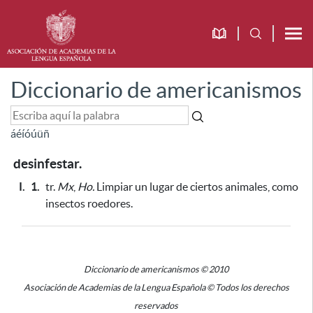
Diccionario de americanismos
á
é
í
ó
ú
ü
ñ
desinfestar.
I.
1.
tr.
Mx
,
Ho.
Limpiar un lugar de ciertos animales,
como
insectos roedores.
Diccionario de americanismos © 2010
Asociación de Academias de la Lengua Española © Todos los derechos
reservados