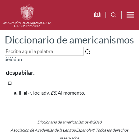
Diccionario de americanismos
á
é
í
ó
ú
ü
ñ
despabilar.
□
a. ǁ
al
~
.
loc. adv.
ES.
Al momento.
Diccionario de americanismos © 2010
Asociación de Academias de la Lengua Española © Todos los derechos
reservados