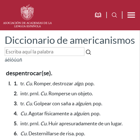
Diccionario de americanismos
á
é
í
ó
ú
ü
ñ
despentrocar(se).
I.
1.
tr.
Cu.
Romper, destrozar
algo
. pop.
2.
intr. prnl.
Cu.
Romperse un objeto.
3.
tr.
Cu.
Golpear con saña a
alguien
. pop.
4.
Cu.
Agotar físicamente a
alguien
. pop.
5.
intr. prnl.
Cu.
Huir apresuradamente de un lugar.
6.
Cu.
Desternillarse de risa. pop.