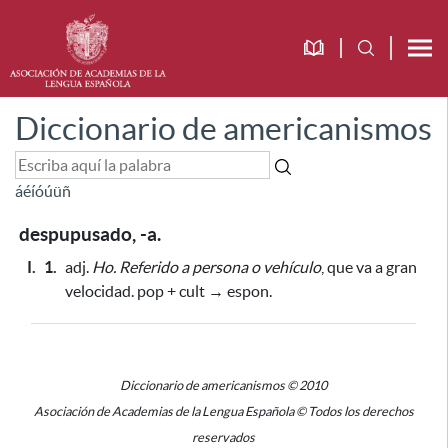
Diccionario de americanismos
á
é
í
ó
ú
ü
ñ
despupusado, -a.
I.
1.
adj.
Ho.
Referido a persona o vehículo
, que va a gran
velocidad. pop + cult → espon.
Diccionario de americanismos © 2010
Asociación de Academias de la Lengua Española © Todos los derechos
reservados