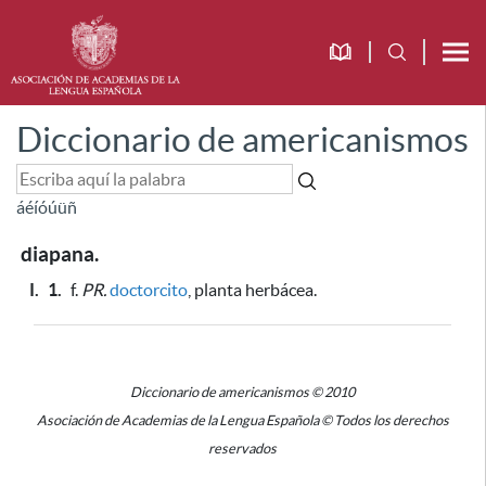
Diccionario de americanismos
á
é
í
ó
ú
ü
ñ
diapana.
I.
1.
f.
PR.
doctorcito
, planta herbácea.
Diccionario de americanismos © 2010
Asociación de Academias de la Lengua Española © Todos los derechos
reservados