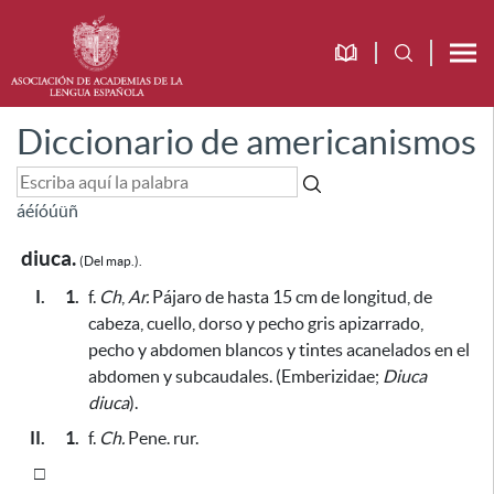
Diccionario de americanismos
á
é
í
ó
ú
ü
ñ
diuca.
(Del map.).
I.
1.
f.
Ch
,
Ar.
Pájaro de hasta 15 cm de longitud, de
cabeza, cuello, dorso y pecho gris apizarrado,
pecho
y abdomen blancos y tintes acanelados en el
abdomen y subcaudales. (Emberizidae;
Diuca
diuca
).
II.
1.
f.
Ch.
Pene. rur.
□