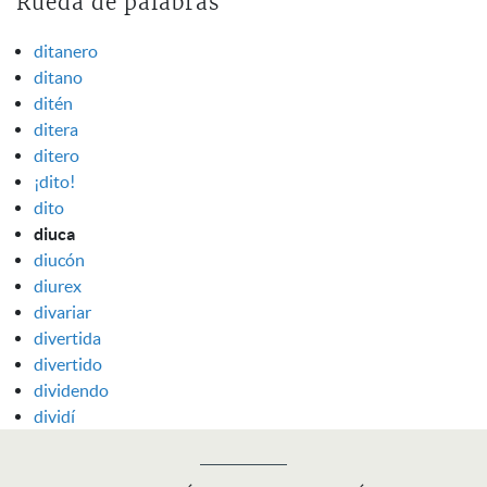
Rueda de palabras
ditanero
ditano
ditén
ditera
ditero
¡dito!
dito
diuca
diucón
diurex
divariar
divertida
divertido
dividendo
dividí