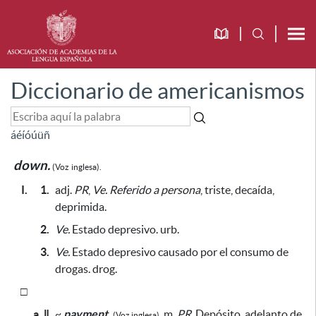
Diccionario de americanismos
á
é
í
ó
ú
ü
ñ
down.
(Voz
inglesa).
I.
1.
adj.
PR
,
Ve.
Referido a persona
, triste, decaída,
deprimida.
2.
Ve.
Estado depresivo. urb.
3.
Ve.
Estado depresivo
causado por el consumo de
drogas
. drog.
□
a. ǁ
~
payment.
m.
PR.
Depósito, adelanto de
(Voz inglesa).