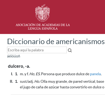
Diccionario de americanismos
á
é
í
ó
ú
ü
ñ
dulcero, -a.
I.
1.
m. y f.
Ho
,
ES.
Persona que produce dulce de
panela
.
II.
1.
sust/adj.
Ho.
Olla muy grande, de pared vertical, base 
el jugo de caña de azúcar hasta convertirlo en dulce o