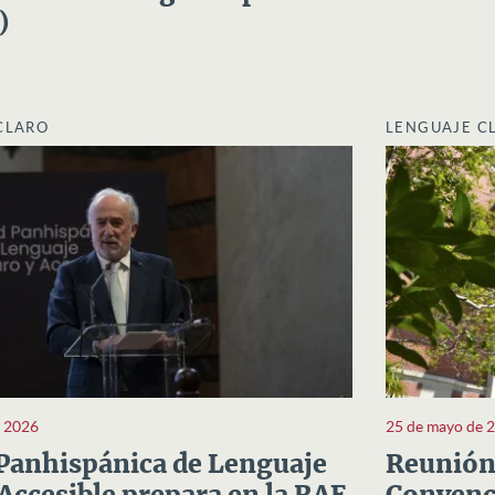
)
CLARO
LENGUAJE C
e 2026
25 de mayo de 
Panhispánica de Lenguaje
Reunión 