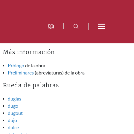
Más información
Prólogo
de la obra
Preliminares
(abreviaturas) de la obra
Rueda de palabras
duglas
dugo
dugout
dujo
dulce