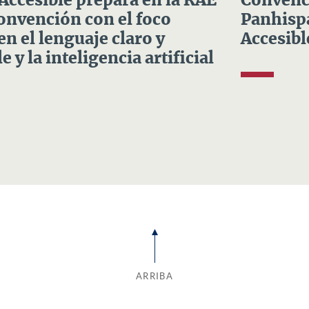
 Accesible prepara en la RAE
Convenci
Convención con el foco
Panhispá
en el lenguaje claro y
Accesibl
e y la inteligencia artificial
ARRIBA