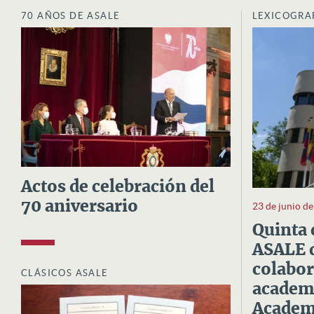
70 AÑOS DE ASALE
LEXICOGRA
Actos de celebración del
70 aniversario
23 de junio d
Quinta 
ASALE d
colabor
CLÁSICOS ASALE
academi
Academi