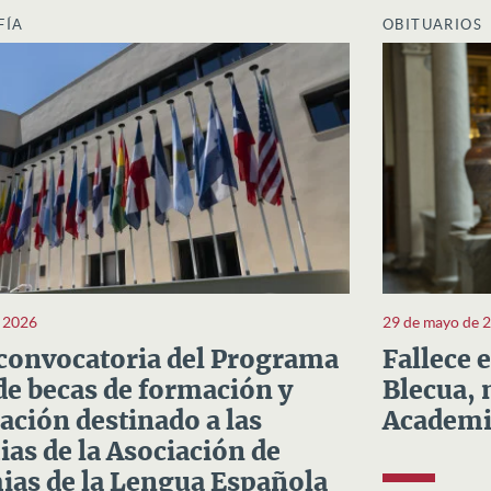
FÍA
OBITUARIOS
e 2026
29 de mayo de 
convocatoria del Programa
Fallece 
e becas de formación y
Blecua, 
ación destinado a las
Academi
as de la Asociación de
as de la Lengua Española