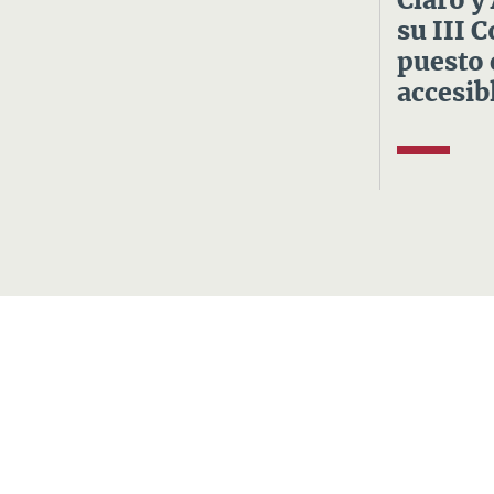
Claro y
su III 
puesto 
accesibl