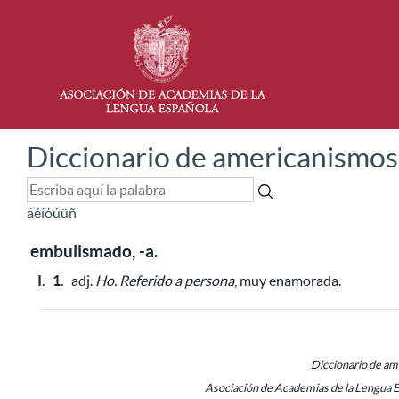
Diccionario de americanismos
á
é
í
ó
ú
ü
ñ
embulismado, -a.
I.
1.
adj.
Ho.
Referido a persona
, muy enamorada.
Diccionario de a
Asociación de Academias de la Lengua 