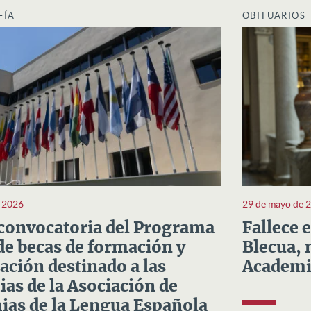
FÍA
OBITUARIOS
e 2026
29 de mayo de 
convocatoria del Programa
Fallece 
e becas de formación y
Blecua, 
ación destinado a las
Academi
as de la Asociación de
as de la Lengua Española