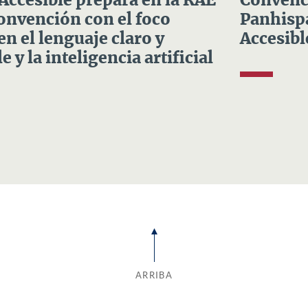
 Accesible prepara en la RAE
Convenci
Convención con el foco
Panhispá
en el lenguaje claro y
Accesibl
e y la inteligencia artificial
ARRIBA