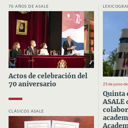
70 AÑOS DE ASALE
LEXICOGRA
Actos de celebración del
70 aniversario
23 de junio d
Quinta 
ASALE d
colabor
CLÁSICOS ASALE
academi
Academi