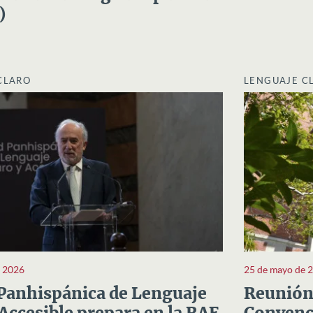
)
CLARO
LENGUAJE C
e 2026
25 de mayo de 
Panhispánica de Lenguaje
Reunión 