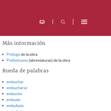
Más información
Prólogo
de la obra
Preliminares
(abreviaturas) de la obra
Rueda de palabras
embuchar
embucharse
embuche
embudo
embufada