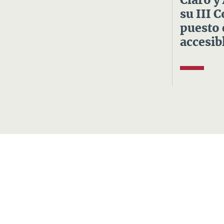
Claro y
su III 
puesto 
accesibl