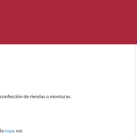
a confección de riendas o monturas.
 la
roya
. rur.