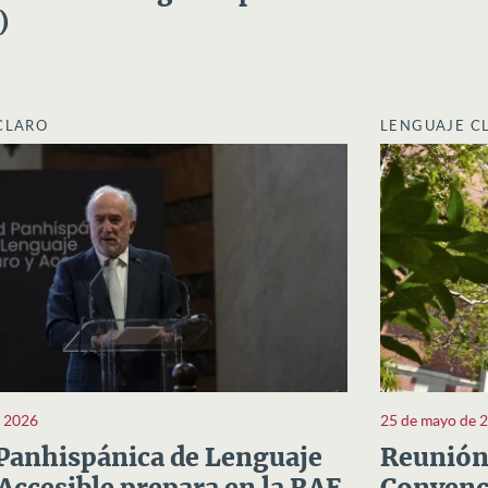
)
CLARO
LENGUAJE C
e 2026
25 de mayo de 
Panhispánica de Lenguaje
Reunión 