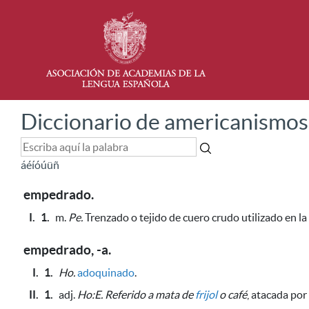
Diccionario de americanismos
á
é
í
ó
ú
ü
ñ
empedrado.
I.
1.
m.
Pe.
Trenzado o tejido de cuero crudo utilizado en l
empedrado, -a.
I.
1.
Ho.
adoquinado
.
II.
1.
adj.
Ho:E.
Referido a mata de
frijol
o café
, atacada por