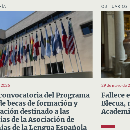
FÍA
OBITUARIOS
e 2026
29 de mayo de 
convocatoria del Programa
Fallece 
e becas de formación y
Blecua, 
ación destinado a las
Academi
as de la Asociación de
as de la Lengua Española