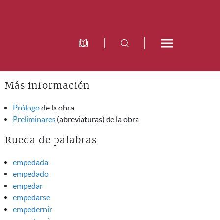
Más información
Prólogo
de la obra
Preliminares
(abreviaturas) de la obra
Rueda de palabras
empedada
empedado
empedar
empedarse
empedernir