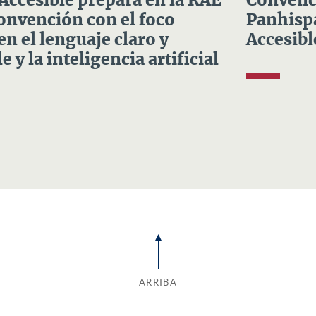
 Accesible prepara en la RAE
Convenci
Convención con el foco
Panhispá
en el lenguaje claro y
Accesibl
e y la inteligencia artificial
ARRIBA