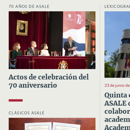
70 AÑOS DE ASALE
LEXICOGRA
Actos de celebración del
70 aniversario
23 de junio d
Quinta 
ASALE d
colabor
CLÁSICOS ASALE
academi
Academi