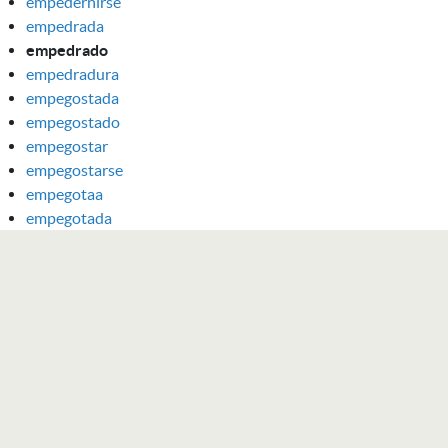
empedernirse
empedrada
empedrado
empedradura
empegostada
empegostado
empegostar
empegostarse
empegotaa
empegotada