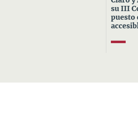
Claro y
su III 
puesto 
accesibl