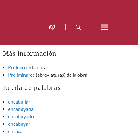
Más información
Prólogo
de la obra
Preliminares
(abreviaturas) de la obra
Rueda de palabras
encabullar
encabuyada
encabuyado
encabuyar
encacar