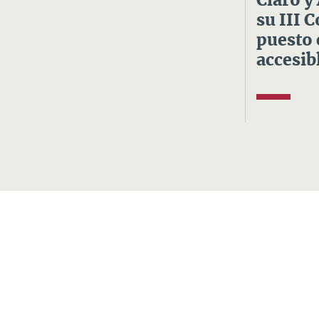
Claro y
su III 
puesto 
accesibl