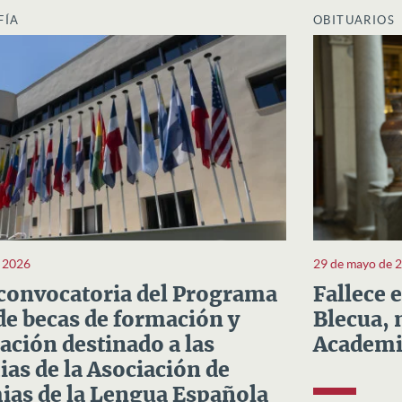
FÍA
OBITUARIOS
e 2026
29 de mayo de 
convocatoria del Programa
Fallece 
e becas de formación y
Blecua, 
ación destinado a las
Academi
as de la Asociación de
as de la Lengua Española