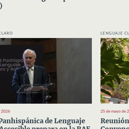
)
CLARO
LENGUAJE C
e 2026
25 de mayo de 
Panhispánica de Lenguaje
Reunión 