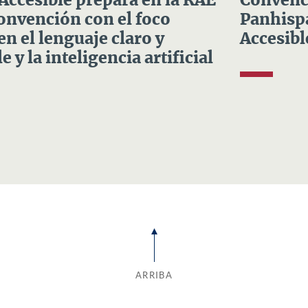
 Accesible prepara en la RAE
Convenci
Convención con el foco
Panhispá
en el lenguaje claro y
Accesibl
e y la inteligencia artificial
ARRIBA