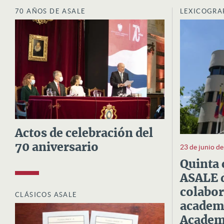
70 AÑOS DE ASALE
LEXICOGRA
Actos de celebración del
70 aniversario
23 de junio d
Quinta 
ASALE d
colabor
CLÁSICOS ASALE
academi
Academi