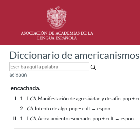
Diccionario de americanismos
á
é
í
ó
ú
ü
ñ
encachada.
I.
1.
f.
Ch.
Manifestación de agresividad y desafío.
pop + cu
2.
Ch.
Intento de algo. pop + cult → espon.
II.
1.
f.
Ch.
Acicalamiento esmerado. pop + cult → espon
.