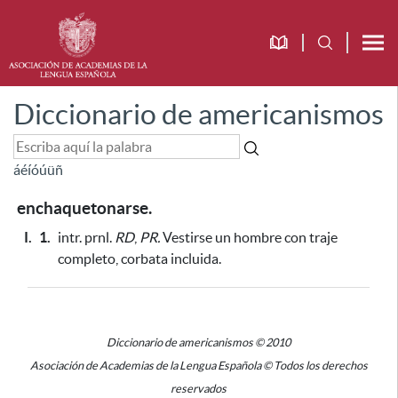
Diccionario de americanismos
á
é
í
ó
ú
ü
ñ
enchaquetonarse.
I.
1.
intr. prnl.
RD
,
PR.
Vestirse un hombre con traje
completo, corbata incluida.
Diccionario de americanismos © 2010
Asociación de Academias de la Lengua Española © Todos los derechos
reservados