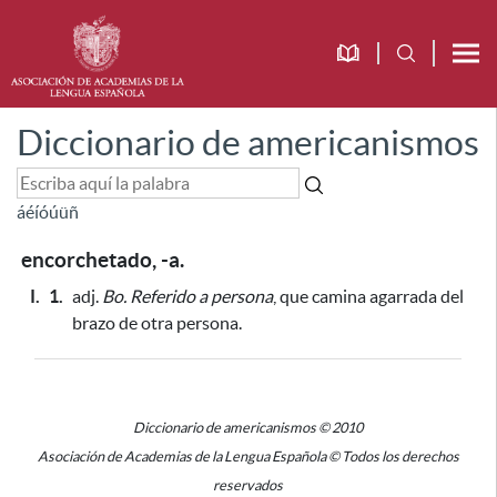
Diccionario de americanismos
á
é
í
ó
ú
ü
ñ
encorchetado, -a.
I.
1.
adj.
Bo.
Referido a persona
, que camina agarrada del
brazo de otra persona.
Diccionario de americanismos © 2010
Asociación de Academias de la Lengua Española © Todos los derechos
reservados