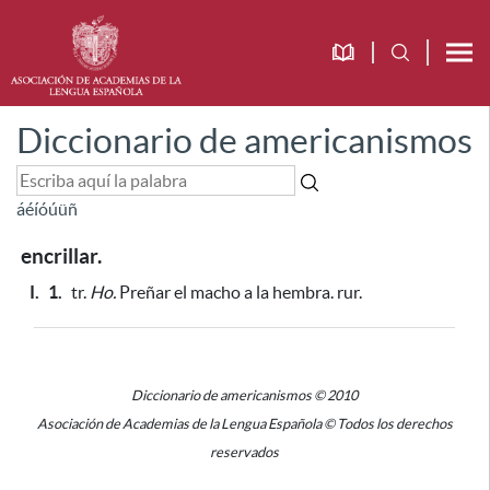
Diccionario de americanismos
á
é
í
ó
ú
ü
ñ
encrillar.
I.
1.
tr.
Ho.
Preñar el macho a la hembra. rur.
Diccionario de americanismos © 2010
Asociación de Academias de la Lengua Española © Todos los derechos
reservados