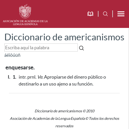
Diccionario de americanismos
á
é
í
ó
ú
ü
ñ
enquesarse.
I.
1.
intr. prnl.
Ve.
Apropiarse del dinero público o
destinarlo a un uso ajeno a su función.
Diccionario de americanismos © 2010
Asociación de Academias de la Lengua Española © Todos los derechos
reservados