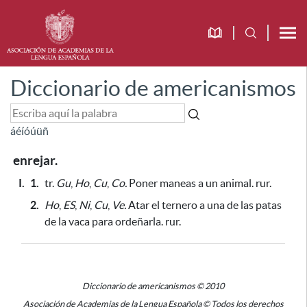
Diccionario de americanismos
á
é
í
ó
ú
ü
ñ
enrejar.
I.
1.
tr.
Gu
,
Ho
,
Cu
,
Co.
Poner maneas a un animal. rur.
2.
Ho
,
ES
,
Ni
,
Cu
,
Ve.
Atar el ternero a una de las patas
de la vaca
para ordeñarla
. rur.
Diccionario de americanismos © 2010
Asociación de Academias de la Lengua Española © Todos los derechos