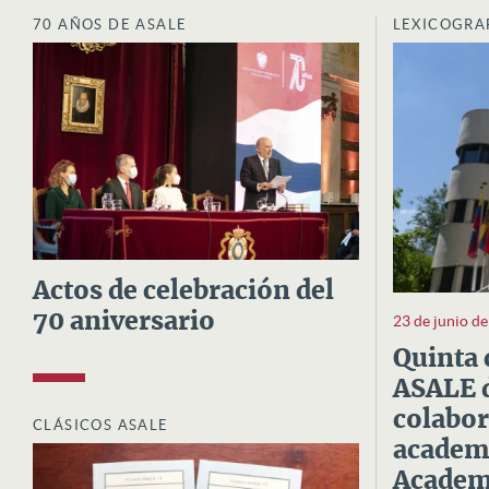
70 AÑOS DE ASALE
LEXICOGRA
Actos de celebración del
70 aniversario
23 de junio d
Quinta 
ASALE d
colabor
CLÁSICOS ASALE
academi
Academi