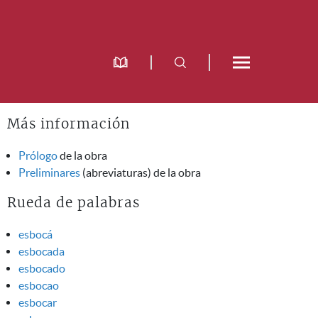
Más información
Prólogo
de la obra
Preliminares
(abreviaturas) de la obra
Rueda de palabras
esbocá
esbocada
esbocado
esbocao
esbocar