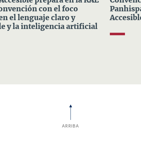
 Accesible prepara en la RAE
Convenci
Convención con el foco
Panhispá
en el lenguaje claro y
Accesibl
e y la inteligencia artificial
ARRIBA