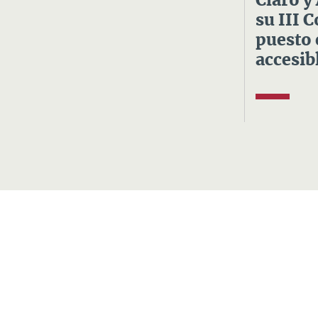
Claro y
su III 
puesto 
accesibl