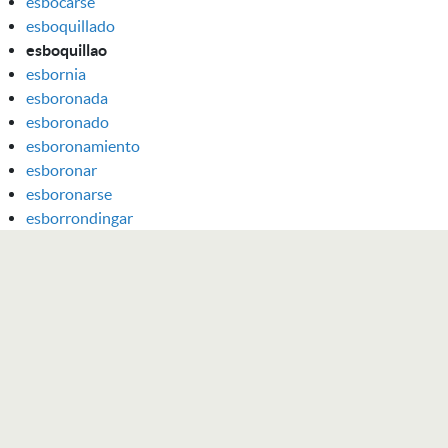
esbocarse
esboquillado
esboquillao
esbornia
esboronada
esboronado
esboronamiento
esboronar
esboronarse
esborrondingar