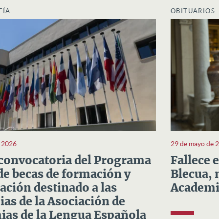
FÍA
OBITUARIOS
e 2026
29 de mayo de 
convocatoria del Programa
Fallece 
e becas de formación y
Blecua, 
ación destinado a las
Academi
as de la Asociación de
as de la Lengua Española