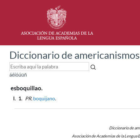
Diccionario de americanismos
á
é
í
ó
ú
ü
ñ
esboquillao.
I.
1.
PR.
boquijano
.
Diccionario de a
Asociación de Academias de la Lengua 