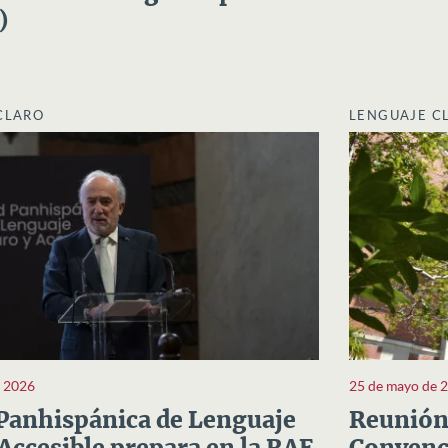
)
CLARO
LENGUAJE C
e 2026
25 de mayo de 
Panhispánica de Lenguaje
Reunión 