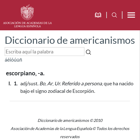
Diccionario de americanismos
á
é
í
ó
ú
ü
ñ
escorpiano, -a.
I.
1.
adj/sust.
Bo
,
Ar
,
Ur.
Referido a persona
, que ha nacido
bajo el signo zodiacal de Escorpión.
Diccionario de americanismos © 2010
Asociación de Academias de la Lengua Española © Todos los derechos
reservados