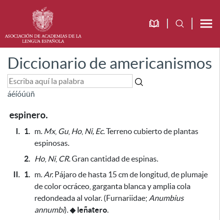
Diccionario de americanismos
á
é
í
ó
ú
ü
ñ
espinero.
I.
1.
m.
Mx
,
Gu
,
Ho
,
Ni, Ec.
Terreno cubierto de plantas
espinosas.
2.
Ho
,
Ni
,
CR.
Gran cantidad de espinas.
II.
1.
m.
Ar.
Pájaro de hasta 15 cm de longitud, de plumaje
de color ocráceo, garganta blanca y amplia cola
redondeada al volar. (Furnariidae;
Anumbius
annumbi
).
◆
leñatero
.