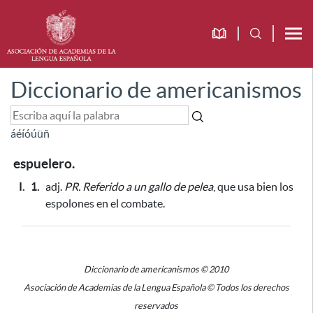
Diccionario de americanismos
á
é
í
ó
ú
ü
ñ
espuelero.
I.
1.
adj.
PR.
Referido a un gallo de pelea
, que usa bien los
espolones en el combate.
Diccionario de americanismos © 2010
Asociación de Academias de la Lengua Española © Todos los derechos
reservados