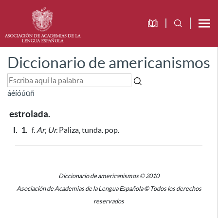
Diccionario de americanismos
á
é
í
ó
ú
ü
ñ
estrolada.
I.
1.
f.
Ar
,
Ur.
Paliza, tunda. pop.
Diccionario de americanismos © 2010
Asociación de Academias de la Lengua Española © Todos los derechos
reservados