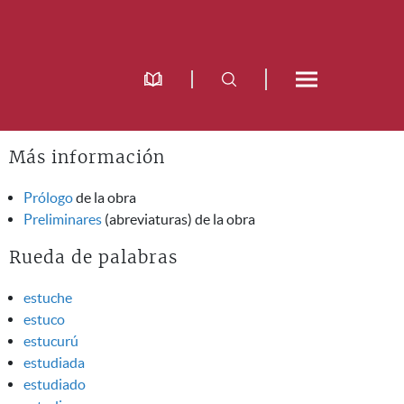
Más información
Prólogo
de la obra
Preliminares
(abreviaturas) de la obra
Rueda de palabras
estuche
estuco
estucurú
estudiada
estudiado