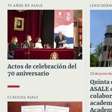
70 AÑOS DE ASALE
LEXICOGRA
Actos de celebración del
70 aniversario
23 de junio d
Quinta 
ASALE d
colabor
CLÁSICOS ASALE
academi
Academi