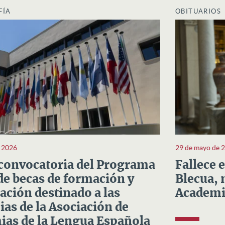
FÍA
OBITUARIOS
e 2026
29 de mayo de 
convocatoria del Programa
Fallece 
e becas de formación y
Blecua, 
ación destinado a las
Academi
as de la Asociación de
as de la Lengua Española