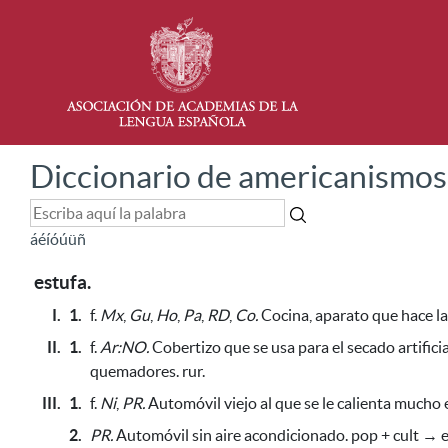
Diccionario de americanismos
á
é
í
ó
ú
ü
ñ
estufa.
I.
1.
f.
Mx
,
Gu
,
Ho
,
Pa
,
RD
,
Co.
Cocina, aparato que hace las
II.
1.
f.
Ar:NO.
Cobertizo
que se usa para el secado artific
quemadores
. rur.
III.
1.
f.
Ni
,
PR.
Automóvil viejo al que se le calienta mucho e
2.
PR.
Automóvil sin aire acondicionado. pop + cult → e