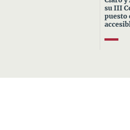
Claro y
su III 
puesto 
accesibl