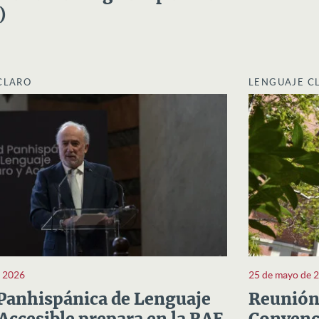
)
CLARO
LENGUAJE C
e 2026
25 de mayo de 
Panhispánica de Lenguaje
Reunión 