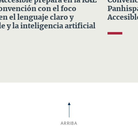
 Accesible prepara en la RAE
Convenci
Convención con el foco
Panhispá
en el lenguaje claro y
Accesibl
e y la inteligencia artificial
ARRIBA