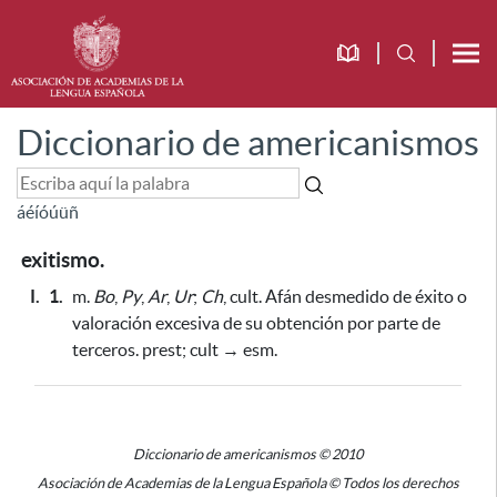
Diccionario de americanismos
á
é
í
ó
ú
ü
ñ
exitismo.
I.
1.
m.
Bo
,
Py
,
Ar
,
Ur
;
Ch
, cult. Afán desmedido de éxito o
valoración excesiva de su obtención por parte de
terceros. prest; cult → esm.
Diccionario de americanismos © 2010
Asociación de Academias de la Lengua Española © Todos los derechos