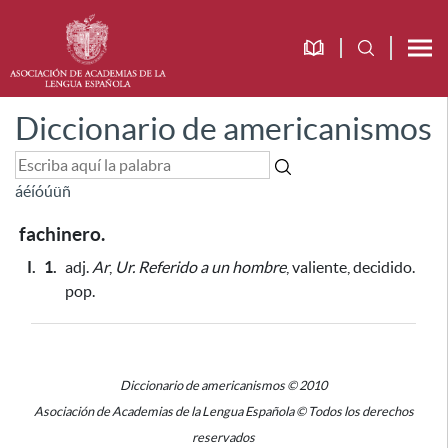
Diccionario de americanismos
á
é
í
ó
ú
ü
ñ
fachinero.
I.
1.
adj.
Ar
,
Ur.
Referido a un hombre
, valiente, decidido.
pop.
Diccionario de americanismos © 2010
Asociación de Academias de la Lengua Española © Todos los derechos
reservados