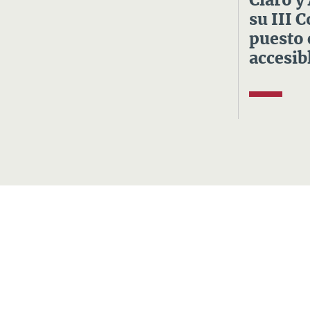
Claro y
su III 
puesto 
accesibl