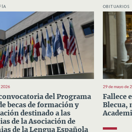
FÍA
OBITUARIOS
e 2026
29 de mayo de 
convocatoria del Programa
Fallece 
e becas de formación y
Blecua, 
ación destinado a las
Academi
as de la Asociación de
as de la Lengua Española