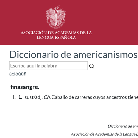
Diccionario de americanismos
á
é
í
ó
ú
ü
ñ
finasangre.
I.
1.
sust/adj.
Ch.
Caballo de carreras
cuyos ancestros tiene
Diccionario de a
Asociación de Academias de la Lengua 