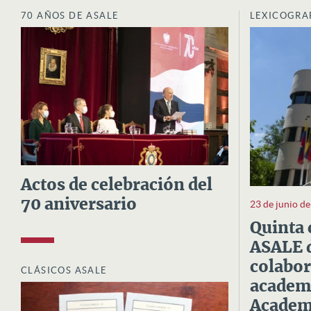
70 AÑOS DE ASALE
LEXICOGRA
Actos de celebración del
70 aniversario
23 de junio d
Quinta 
ASALE d
colabor
CLÁSICOS ASALE
academi
Academi