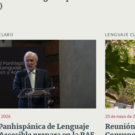
)
CLARO
LENGUAJE C
e 2026
25 de mayo de 
Panhispánica de Lenguaje
Reunión 