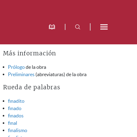
Más información
Prólogo
de la obra
Preliminares
(abreviaturas) de la obra
Rueda de palabras
finadito
finado
finados
final
finalismo