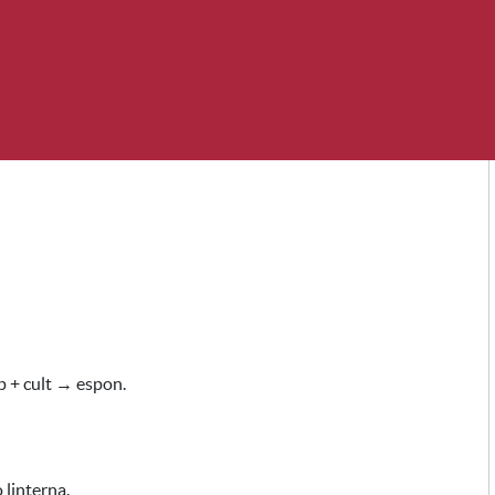
 + cult → espon.
 linterna.