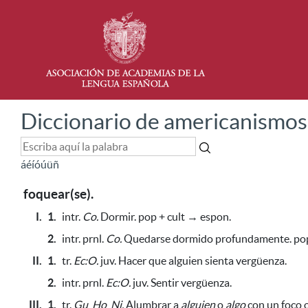
Diccionario de americanismos
á
é
í
ó
ú
ü
ñ
foquear(se).
I.
1.
intr.
Co.
Dormir. pop + cult → espon.
2.
intr. prnl.
Co.
Quedarse dormido profundamente. pop
II.
1.
tr.
Ec:O.
juv. Hacer que alguien sienta vergüenza.
2.
intr. prnl.
Ec:O.
juv. Sentir vergüenza.
III.
1.
tr.
Gu
,
Ho
,
Ni.
Alumbrar a
alguien
o
algo
con un foco o