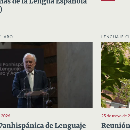
as de la Lengua Española
)
CLARO
LENGUAJE C
e 2026
25 de mayo de 
Panhispánica de Lenguaje
Reunión 