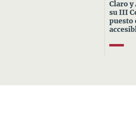
Claro y
su III 
puesto 
accesibl