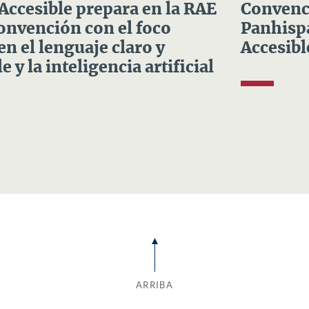
 Accesible prepara en la RAE
Convenci
Convención con el foco
Panhispá
en el lenguaje claro y
Accesibl
e y la inteligencia artificial
ARRIBA