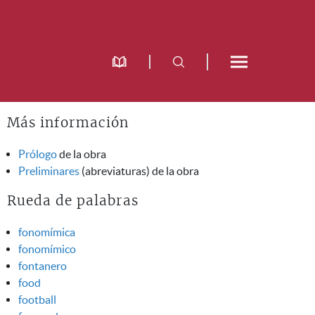
Más información
Prólogo
de la obra
Preliminares
(abreviaturas) de la obra
Rueda de palabras
fonomímica
fonomímico
fontanero
food
football