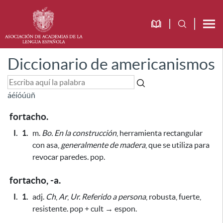
Diccionario de americanismos
á
é
í
ó
ú
ü
ñ
fortacho.
I.
1.
m.
Bo.
En la construcción
, herramienta rectangular
con asa,
generalmente de madera
,
que se utiliza para
revocar paredes.
pop.
fortacho, -a.
I.
1.
adj.
Ch
,
Ar
,
Ur.
Referido a persona
, robusta, fuerte,
resistente. pop + cult → espon.