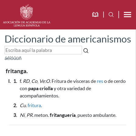
Diccionario de americanismos
á
é
í
ó
ú
ü
ñ
fritanga.
I.
1.
f.
RD
,
Co
,
Ve:O.
Fritura de vísceras de
res
o de cerdo
con
papa criolla
y otra variedad de
acompañamientos.
2.
Cu.
fritura
.
3.
Ni
,
PR.
meton.
fritanguería
, puesto ambulante.