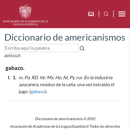
Diccionario de americanismos
á
é
í
ó
ú
ü
ñ
gabazo.
I.
1.
m.
Pa
,
RD
,
Ve
;
Mx
,
Ho
,
Ni
,
Py
, rur.
En la industria
azucarera
, residuo de la caña, una vez extraído el
jugo. (
gabaso
).
Diccionario de americanismos © 2010
Asociación de Academias de la Lengua Española © Todos los derechos