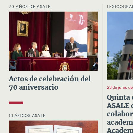
70 AÑOS DE ASALE
LEXICOGRA
Actos de celebración del
70 aniversario
23 de junio d
Quinta 
ASALE d
colabor
CLÁSICOS ASALE
academi
Academi