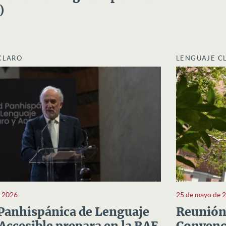
)
CLARO
LENGUAJE C
e 2026
25 de mayo de 
Panhispánica de Lenguaje
Reunión 