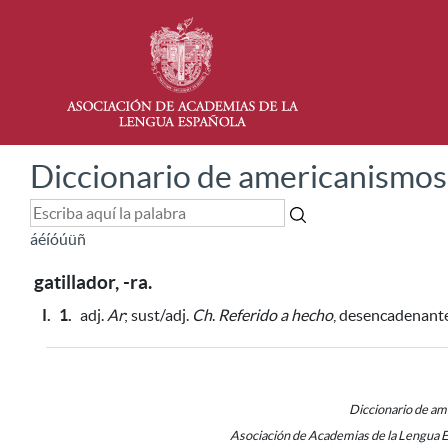
Diccionario de americanismos
á
é
í
ó
ú
ü
ñ
gatillador, -ra.
I.
1.
adj.
Ar
;
sust/adj.
Ch
.
Referido a hecho
, desencadenante 
Diccionario de a
Asociación de Academias de la Lengua 