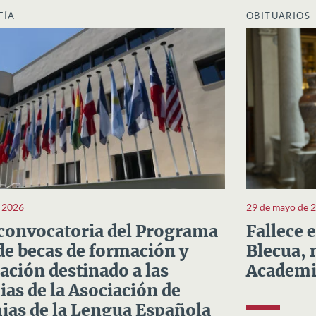
FÍA
OBITUARIOS
e 2026
29 de mayo de 
convocatoria del Programa
Fallece 
e becas de formación y
Blecua, 
ación destinado a las
Academi
as de la Asociación de
as de la Lengua Española