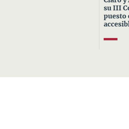
Claro y
su III 
puesto 
accesibl