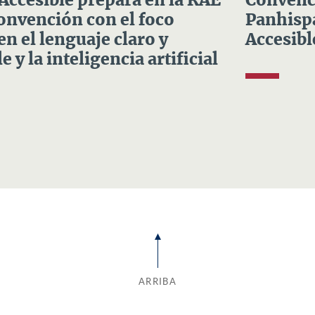
 Accesible prepara en la RAE
Convenci
Convención con el foco
Panhispá
en el lenguaje claro y
Accesibl
e y la inteligencia artificial
ARRIBA