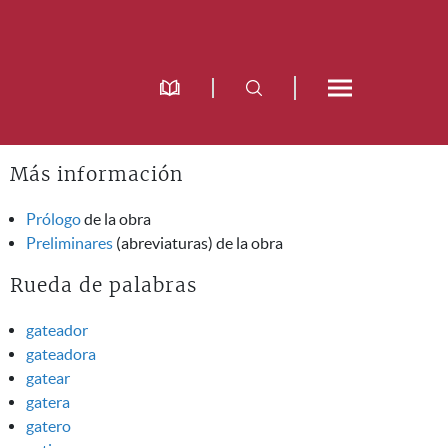
Más información
Prólogo
de la obra
Preliminares
(abreviaturas) de la obra
Rueda de palabras
gateador
gateadora
gatear
gatera
gatero