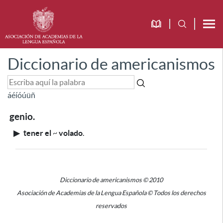
Diccionario de americanismos
á
é
í
ó
ú
ü
ñ
genio.
▶
tener el
~
volado
.
Diccionario de americanismos © 2010
Asociación de Academias de la Lengua Española © Todos los derechos
reservados