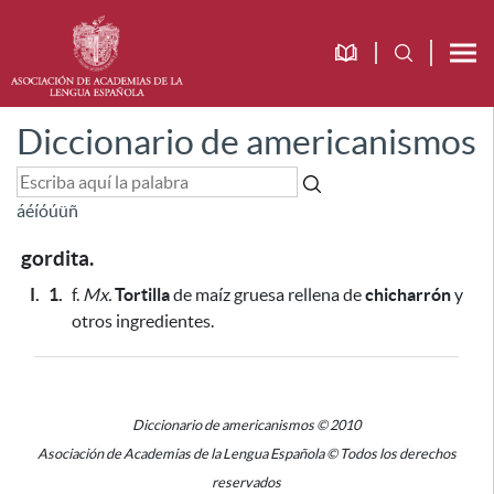
Diccionario de americanismos
á
é
í
ó
ú
ü
ñ
gordita.
I.
1.
f.
Mx.
Tortilla
de maíz gruesa rellena de
chicharrón
y
otros ingredientes.
Diccionario de americanismos © 2010
Asociación de Academias de la Lengua Española © Todos los derechos
reservados