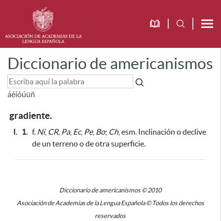
Diccionario de americanismos
á
é
í
ó
ú
ü
ñ
gradiente.
I.
1.
f.
Ni
,
CR
,
Pa
,
Ec
,
Pe
,
Bo
;
Ch
, esm. Inclinación o declive
de un terreno o de otra superficie.
Diccionario de americanismos © 2010
Asociación de Academias de la Lengua Española © Todos los derechos
reservados