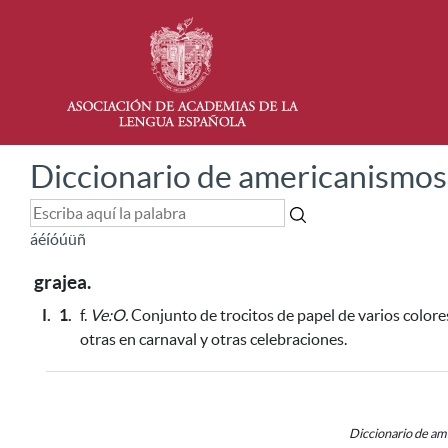
Diccionario de americanismos
á
é
í
ó
ú
ü
ñ
grajea.
I.
1.
f.
Ve:O.
Conjunto de trocitos de papel de varios colore
otras en carnaval y otras celebraciones
.
Diccionario de a