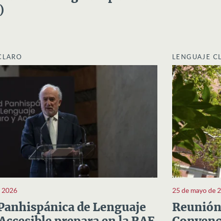
)
CLARO
LENGUAJE C
e 2026
25 de mayo de 
Panhispánica de Lenguaje
Reunión 