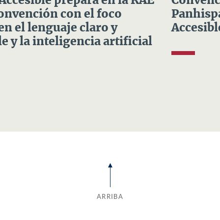
 Accesible prepara en la RAE
Convenci
Convención con el foco
Panhispá
en el lenguaje claro y
Accesibl
e y la inteligencia artificial
ARRIBA