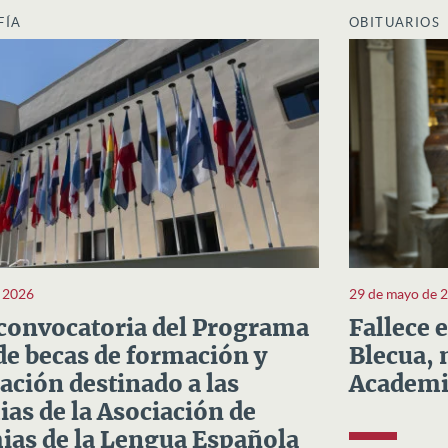
FÍA
OBITUARIOS
e 2026
29 de mayo de 
convocatoria del Programa
Fallece 
e becas de formación y
Blecua, 
ación destinado a las
Academi
as de la Asociación de
as de la Lengua Española