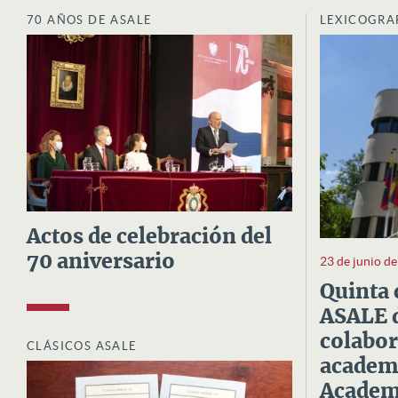
70 AÑOS DE ASALE
LEXICOGRA
Actos de celebración del
70 aniversario
23 de junio d
Quinta 
ASALE d
colabor
CLÁSICOS ASALE
academi
Academi