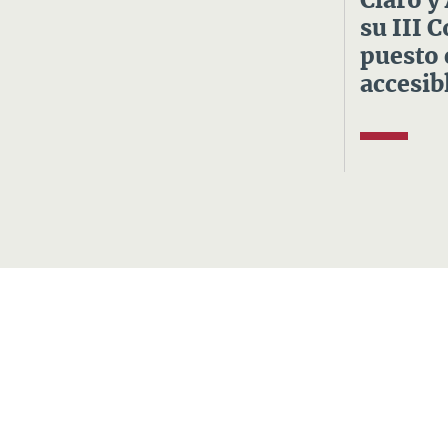
Claro y
su III 
puesto 
accesibl