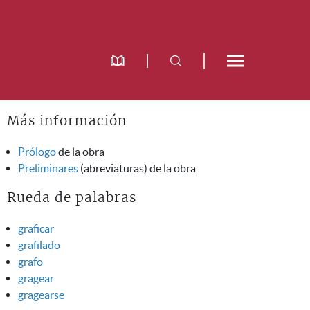
Más información
Prólogo
de la obra
Preliminares
(abreviaturas) de la obra
Rueda de palabras
graficar
grafilado
grafo
gragear
gragearse