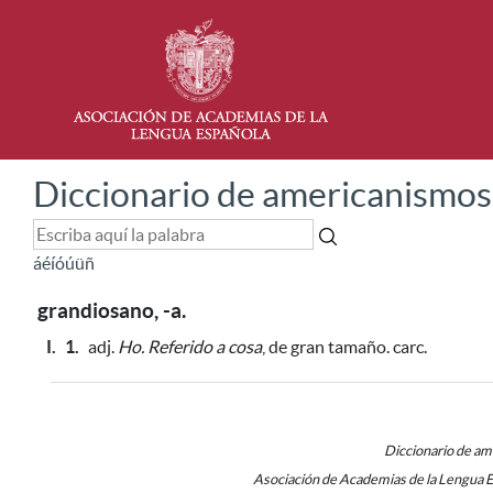
Diccionario de americanismos
á
é
í
ó
ú
ü
ñ
grandiosano, -a.
I.
1.
adj.
Ho.
Referido a cosa
, de gran tamaño. carc.
Diccionario de a
Asociación de Academias de la Lengua 