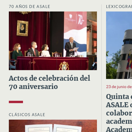
70 AÑOS DE ASALE
LEXICOGRA
Actos de celebración del
70 aniversario
23 de junio d
Quinta 
ASALE d
colabor
CLÁSICOS ASALE
academi
Academi