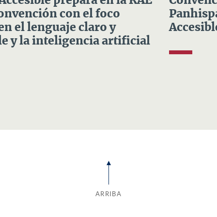
 Accesible prepara en la RAE
Convenci
Convención con el foco
Panhispá
en el lenguaje claro y
Accesibl
e y la inteligencia artificial
ARRIBA