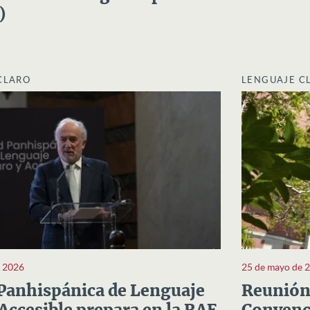
)
CLARO
LENGUAJE C
e 2026
25 de mayo de 
Panhispánica de Lenguaje
Reunión 