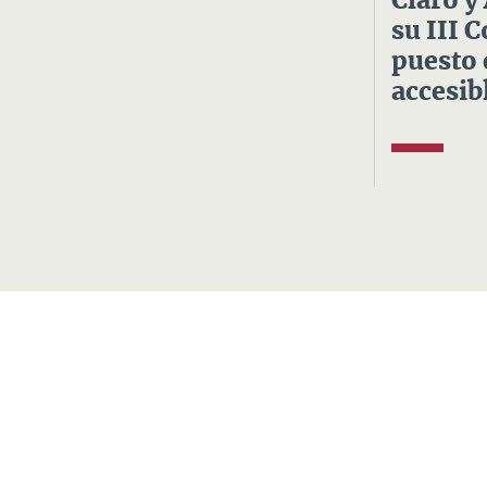
Claro y
su III 
puesto 
accesibl