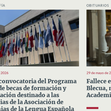
FÍA
OBITUARIOS
e 2026
29 de mayo de 
convocatoria del Programa
Fallece 
e becas de formación y
Blecua, 
ación destinado a las
Academi
as de la Asociación de
as de la Lengua Española