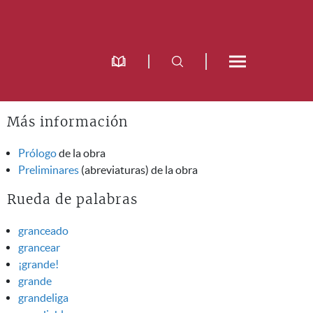
Más información
Prólogo
de la obra
Preliminares
(abreviaturas) de la obra
Rueda de palabras
granceado
grancear
¡grande!
grande
grandeliga