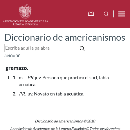
Diccionario de americanismos
á
é
í
ó
ú
ü
ñ
gremazo.
I.
1.
m-f.
PR.
juv. Persona que practica el surf, tabla
acuática.
2.
PR.
juv. Novato en tabla acuática.
Diccionario de americanismos © 2010
Asociación de Academias de la Lengua Española © Todos los derechos