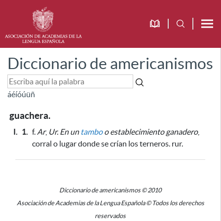
Diccionario de americanismos
á
é
í
ó
ú
ü
ñ
guachera.
I.
1.
f.
Ar
,
Ur.
En un
tambo
o establecimiento ganadero
,
corral o lugar donde se crían los terneros. rur.
Diccionario de americanismos © 2010
Asociación de Academias de la Lengua Española © Todos los derechos
reservados