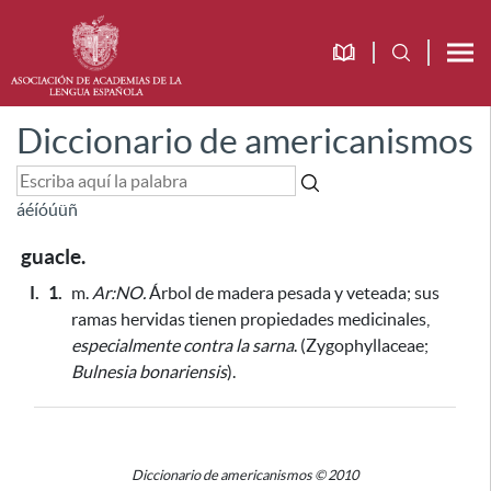
Diccionario de americanismos
á
é
í
ó
ú
ü
ñ
guacle.
I.
1.
m.
Ar:NO.
Árbol de madera pesada y veteada;
sus
ramas hervidas tienen propiedades medicinales,
especialmente contra la sarna
. (Zygophyllaceae;
Bulnesia bonariensis
).
Diccionario de americanismos © 2010