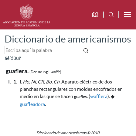
Diccionario de americanismos
á
é
í
ó
ú
ü
ñ
guaflera.
(Der. de
ingl.
waffle
).
I.
1.
f.
Ho
,
Ni
,
CR
,
Bo
,
Ch.
Aparato eléctrico de dos
planchas rectangulares con moldes encofrados en
medio
en las que se hacen
.
(
wafflera
).
◆
guafles
guafleadora
.
Diccionario de americanismos © 2010