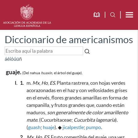
Diccionario de americanismos
á
é
í
ó
ú
ü
ñ
guaje.
(Del
nahua
huaxín,
el árbol del guaje).
I.
1.
m.
Mx
,
Ho
,
ES.
Planta rastrera, con hojas verdes
acorazonadas en el haz y con vellosidades grises
en el envés, flores grandes amarillas en forma de
campanilla, y frutos grandes que,
cuando están
maduros,
son generalmente de color amarillento
mate
. (Cucurbitaceae;
Cucurbita lagenaria
).
(
guash
;
huaje
).
◆
jicalpestle
;
pumpo
.
2.
Mx
,
Ho
,
ES.
Fruto comestible del guaje,
una vez