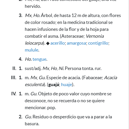
hervido.
3.
Mx
,
Ho.
Árbol, de hasta 12 m de altura, con flores
de color rosado;
en la medicina tradicional se
hacen infusiones de la flor y de la hoja para
combatir el asma
. (Asteraceae;
Vernonia
leiocarpa
).
◆
acerillo
;
amargosa
;
contigrillo
;
mulule
.
4.
Ho.
tengue
.
II.
1.
sust/adj.
Mx
,
Ho
,
Ni.
Persona tonta. rur.
III.
1.
m.
Mx
,
Gu.
Especie de acacia. (Fabaceae;
Acacia
esculenta
). (
guajá
;
huaje
).
IV.
1.
m.
Gu.
Objeto de poco valor cuyo nombre se
desconoce, no se recuerda o no se quiere
mencionar. pop.
2.
Gu.
Residuo o desperdicio que va a parar a la
basura.