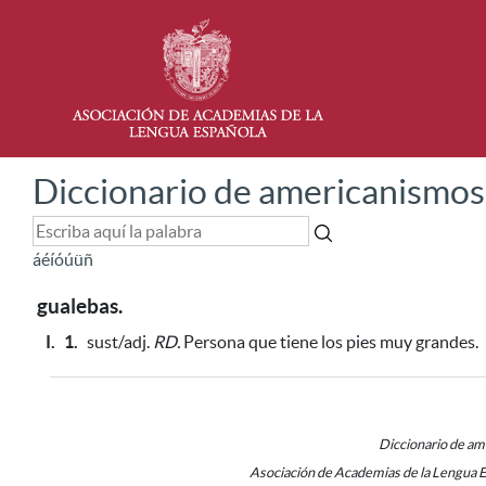
Diccionario de americanismos
á
é
í
ó
ú
ü
ñ
gualebas.
I.
1.
sust/adj.
RD.
Persona que tiene los pies muy grandes.
Diccionario de a
Asociación de Academias de la Lengua 