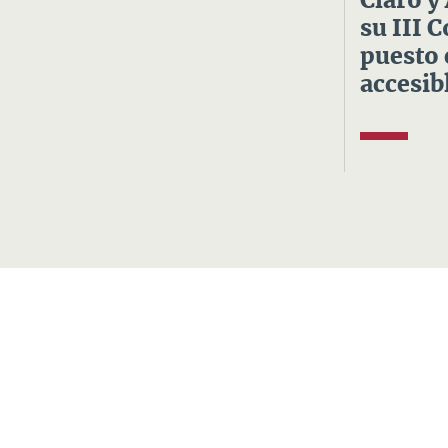
Claro y
su III 
puesto 
accesibl