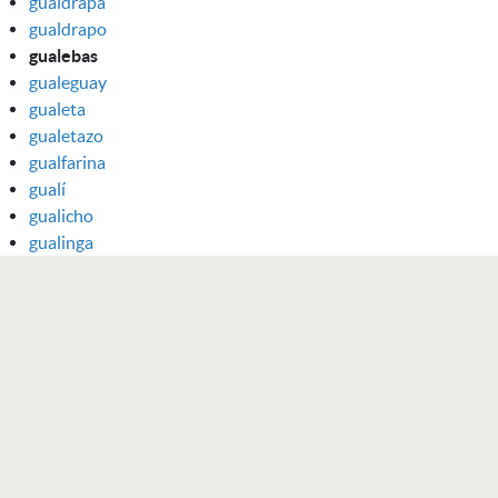
gualdrapa
gualdrapo
gualebas
gualeguay
gualeta
gualetazo
gualfarina
gualí
gualicho
gualinga