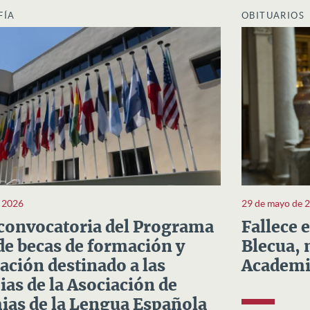
FÍA
OBITUARIOS
e 2026
29 de mayo de 
convocatoria del Programa
Fallece 
e becas de formación y
Blecua, 
ación destinado a las
Academi
as de la Asociación de
as de la Lengua Española