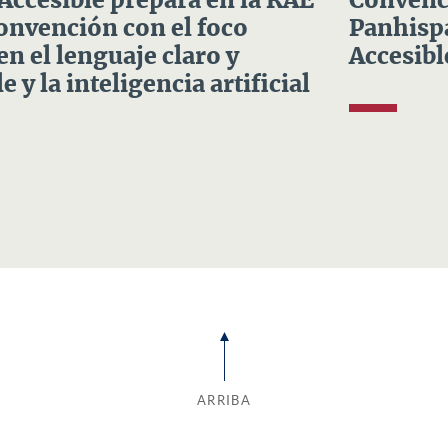
 Accesible prepara en la RAE
Convenci
Convención con el foco
Panhispá
en el lenguaje claro y
Accesibl
e y la inteligencia artificial
ARRIBA