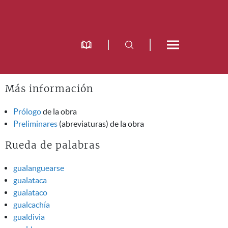
Más información
Prólogo
de la obra
Preliminares
(abreviaturas) de la obra
Rueda de palabras
gualanguearse
gualataca
gualataco
gualcachía
gualdivia