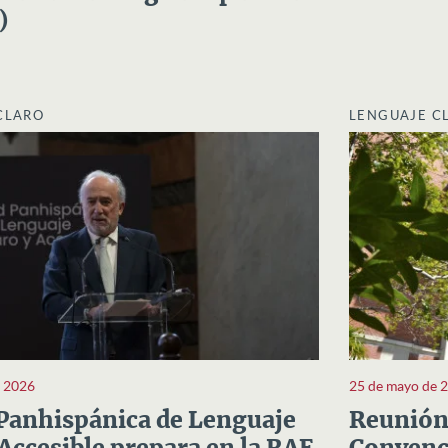
)
CLARO
LENGUAJE C
e 2026
25 de mayo de 
Panhispánica de Lenguaje
Reunión 