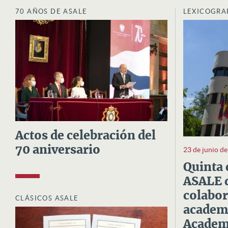
70 AÑOS DE ASALE
LEXICOGRA
Actos de celebración del
70 aniversario
23 de junio d
Quinta 
ASALE d
colabor
CLÁSICOS ASALE
academi
Academi