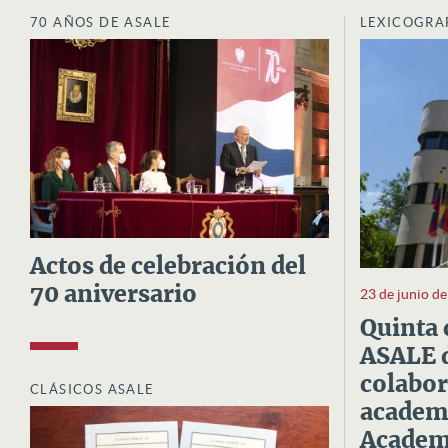
70 AÑOS DE ASALE
LEXICOGRA
Actos de celebración del
70 aniversario
23 de junio d
Quinta 
ASALE d
colabor
CLÁSICOS ASALE
academi
Academi