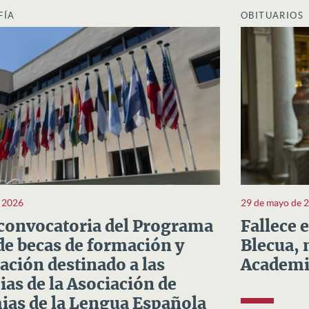
FÍA
OBITUARIOS
e 2026
29 de mayo de 
convocatoria del Programa
Fallece 
e becas de formación y
Blecua, 
ación destinado a las
Academi
as de la Asociación de
as de la Lengua Española