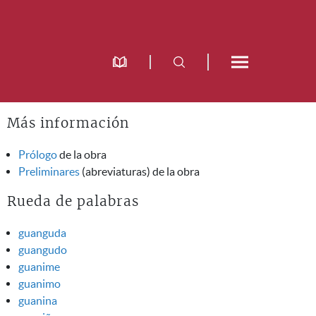
Más información
Prólogo
de la obra
Preliminares
(abreviaturas) de la obra
Rueda de palabras
guanguda
guangudo
guanime
guanimo
guanina