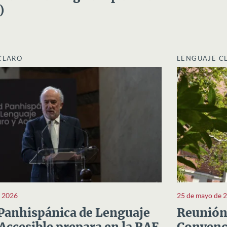
)
CLARO
LENGUAJE C
e 2026
25 de mayo de 
Panhispánica de Lenguaje
Reunión 