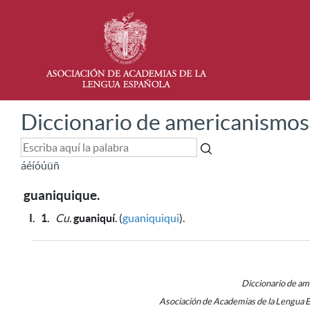
Diccionario de americanismos
á
é
í
ó
ú
ü
ñ
guaniquique.
I.
1.
Cu.
guaniquí
. (
guaniquiqui
).
Diccionario de a
Asociación de Academias de la Lengua 