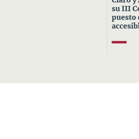
Claro y
su III 
puesto 
accesibl