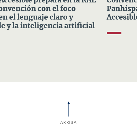
 Accesible prepara en la RAE
Convenci
Convención con el foco
Panhispá
en el lenguaje claro y
Accesibl
e y la inteligencia artificial
ARRIBA