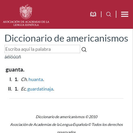
Diccionario de americanismos
á
é
í
ó
ú
ü
ñ
guanta.
I.
1.
Ch.
huanta
.
II.
1.
Ec.
guardatinaja
.
Diccionario de americanismos © 2010
Asociación de Academias de la Lengua Española © Todos los derechos
reservados