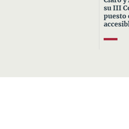
Claro y
su III 
puesto 
accesibl