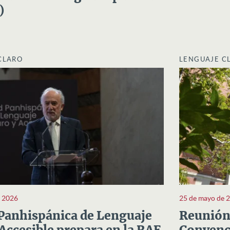
)
CLARO
LENGUAJE C
e 2026
25 de mayo de 
Panhispánica de Lenguaje
Reunión 