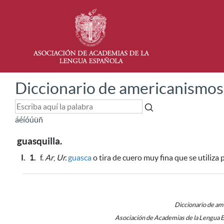
Diccionario de americanismos
á
é
í
ó
ú
ü
ñ
guasquilla.
I.
1.
f.
Ar
,
Ur.
guasca
o tira de cuero muy fina
que se utiliza 
Diccionario de a
Asociación de Academias de la Lengua 