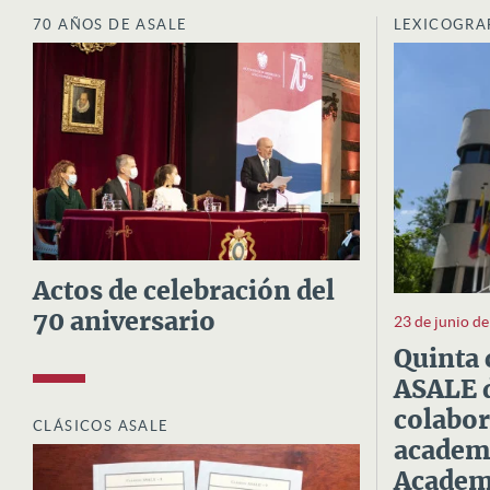
70 AÑOS DE ASALE
LEXICOGRA
Actos de celebración del
70 aniversario
23 de junio d
Quinta 
ASALE d
colabor
CLÁSICOS ASALE
academi
Academi