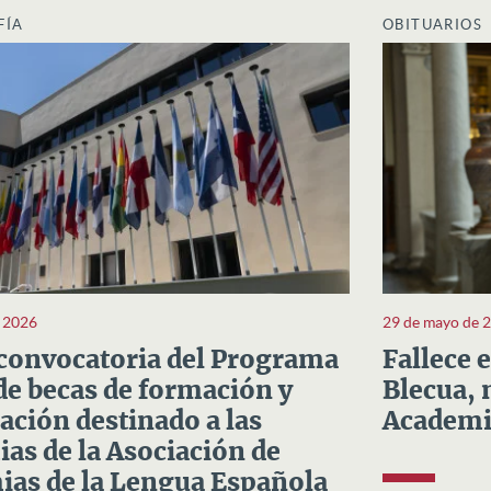
FÍA
OBITUARIOS
e 2026
29 de mayo de 
convocatoria del Programa
Fallece 
e becas de formación y
Blecua, 
ación destinado a las
Academi
as de la Asociación de
as de la Lengua Española