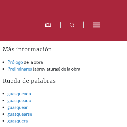
Más información
Prólogo
de la obra
Preliminares
(abreviaturas) de la obra
Rueda de palabras
guasqueada
guasqueado
guasquear
guasquearse
guasquera