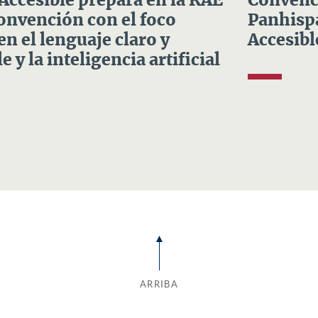
 Accesible prepara en la RAE
Convenci
Convención con el foco
Panhispá
en el lenguaje claro y
Accesibl
e y la inteligencia artificial
ARRIBA