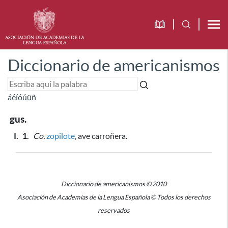
Diccionario de americanismos
á
é
í
ó
ú
ü
ñ
gus.
I.
1.
Co.
zopilote
, ave carroñera.
Diccionario de americanismos © 2010
Asociación de Academias de la Lengua Española © Todos los derechos
reservados