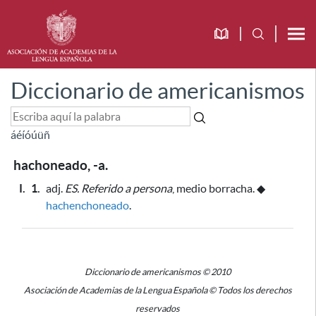
Diccionario de americanismos
á
é
í
ó
ú
ü
ñ
hachoneado, -a.
I.
1.
adj.
ES.
Referido a persona
, medio borracha.
◆
hachenchoneado
.
Diccionario de americanismos © 2010
Asociación de Academias de la Lengua Española © Todos los derechos
reservados