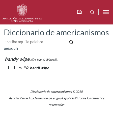
Diccionario de americanismos
á
é
í
ó
ú
ü
ñ
handy wipe.
(De
Handi Wipes®
).
I.
1.
m.
PR.
handi wipe
.
Diccionario de americanismos © 2010
Asociación de Academias de la Lengua Española © Todos los derechos
reservados