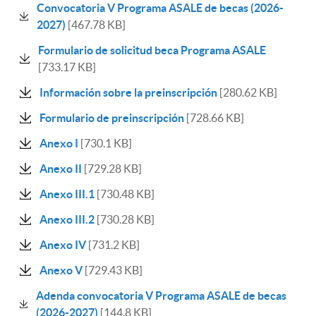
Convocatoria V Programa ASALE de becas (2026-
2027)
[467.78 KB]
Formulario de solicitud beca Programa ASALE
[733.17 KB]
Información sobre la preinscripción
[280.62 KB]
Formulario de preinscripción
[728.66 KB]
Anexo I
[730.1 KB]
Anexo II
[729.28 KB]
Anexo III.1
[730.48 KB]
Anexo III.2
[730.28 KB]
Anexo IV
[731.2 KB]
Anexo V
[729.43 KB]
Adenda convocatoria V Programa ASALE de becas
(2026-2027)
[144.8 KB]